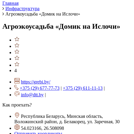
Главная
Инфраструктура
Агроэкоусадьба «Домик на Ислочи»
Агроэкоусадьба «Домик на Ислочи»
4
https://grebi.by/
+375 (29) 677-77-73
|
+375 (29) 611-11-13
|
info@dtt.by
|
Как проехать?
Республика Беларусь, Минская область,
Воложинский район, д. Белакорец, ул. Заречная, 30
54.023166, 26.508098
Отправить координаты