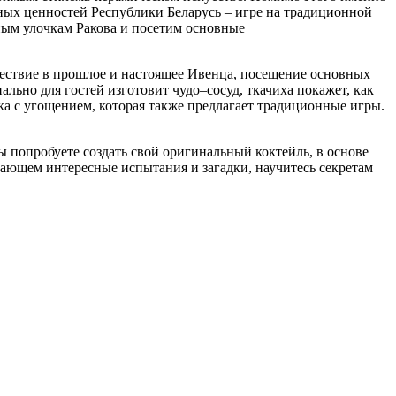
рных ценностей Республики Беларусь – игре на традиционной
нным улочкам Ракова и посетим основные
шествие в прошлое и настоящее Ивенца, посещение основных
ально для гостей изготовит чудо–сосуд, ткачиха покажет, как
йка с угощением, которая также предлагает традиционные игры.
вы попробуете создать свой оригинальный коктейль, в основе
ючающем интересные испытания и загадки, научитесь секретам