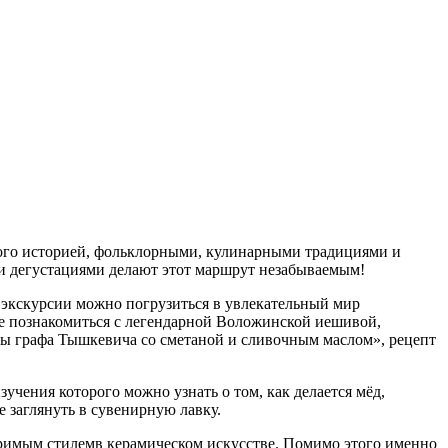
ого историей, фольклорными, кулинарными традициями и
 дегустациями делают этот маршрут незабываемым!
 экскурсии можно погрузиться в увлекательный мир
же познакомиться с легендарной Воложинской иешивой,
ны графа Тышкевича со сметаной и сливочным маслом», рецепт
учения которого можно узнать о том, как делается мёд,
 заглянуть в сувенирную лавку.
оримым стилемв керамическом искусстве. Помимо этого именно