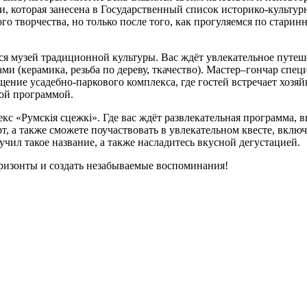
и, которая занесена в Государственный список историко-культу
го творчества, но только после того, как прогуляемся по стари
тся музей традиционной культуры. Вас ждёт увлекательное путе
 (керамика, резьба по дереву, ткачество). Мастер–гончар специ
щение усадебно-паркового комплекса, где гостей встречает хозя
ной программой.
екс «Румскія сцежкі». Где вас ждёт развлекательная программа, 
т, а также сможете поучаствовать в увлекательном квесте, вкл
чил такое название, а также насладитесь вкусной дегустацией.
ризонты и создать незабываемые воспоминания!