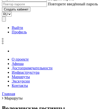
Повторите введённый пароль
Выйти
Профиль
О проекте
Афиша
Достопримечательности
Инфраструктура
Маршруты
Экскурсии
Контакты
Главная
Маршруты
Воложинские гостинцы