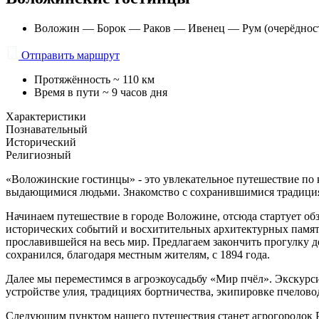
Воложин — Борок — Раков — Ивенец — Рум (очерёдност
Отправить маршрут
Протяжённость
~ 110 км
Время в пути
~ 9 часов дня
Характеристики
Познавательный
Исторический
Религиозный
«Воложинские гостинцы» - это увлекательное путешествие по
выдающимися людьми. Знакомство с сохранившимися традици
Начинаем путешествие в городе Воложине, отсюда стартует об
исторических событий и восхитительных архитектурных памят
прославившейся на весь мир. Предлагаем закончить прогулку 
сохранился, благодаря местным жителям, с 1894 года.
Далее мы переместимся в агроэкоусадьбу «Мир пчёл». Экскурсия
устройстве улия, традициях бортничества, экипировке пчелово
Следующим пунктом нашего путешествия станет агрогородок Р