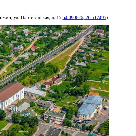
ложин, ул. Партизанская, д. 15
54.090626, 26.517495
)