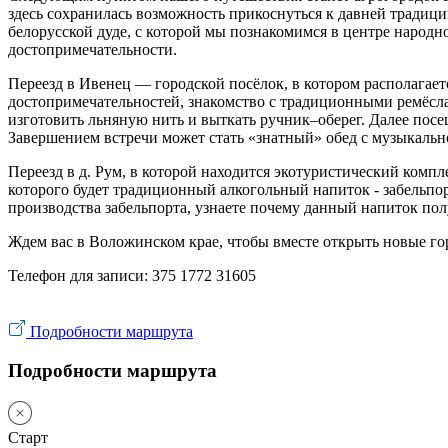
здесь сохранилась возможность прикоснуться к давней традици
белорусской дуде, с которой мы познакомимся в центре народно
достопримечательности.
Переезд в Ивенец — городской посёлок, в котором располагае
достопримечательностей, знакомство с традиционными ремёслами
изготовить льняную нить и выткать ручник–оберег. Далее посе
Завершением встречи может стать «знатный» обед с музыкаль
Переезд в д. Рум, в которой находится экотуристический компл
которого будет традиционный алкогольный напиток - забельпор
производства забельпорта, узнаете почему данный напиток полу
Ждем вас в Воложинском крае, чтобы вместе открыть новые го
Телефон для записи: 375 1772 31605
Подробности маршрута
Подробности маршрута
Старт