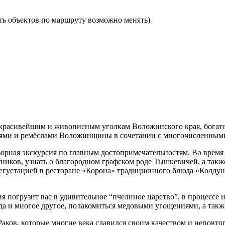
ь объектов по маршруту возможно менять)
 красивейшим и живописным уголкам Воложинского края, богат
ями и ремёслами Воложинщины в сочетании с многочисленными
зорная экскурсия по главным достопримечательностям. Во время
ников, узнать о благородном графском роде Тышкевичей, а так
дегустацией в ресторане «Корона» традиционного блюда «Колду
 погрузит вас в удивительное “пчелиное царство”, в процессе из
да и многое другое, полакомиться медовыми угощениями, а также
аков, которые многие века славился своим качеством и неповт