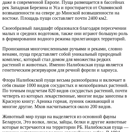
даже в современной Европе. Пуща размещается в бассейнах
рек Западная Березина и Уса и простирается от Ошмянской
возвышенности на севере до Минской возвышенности на
востоке. Площадь пущи составляет почти 2400 км2.
Своеобразный ландшафт образовался благодаря пересечении
малых и средних водотоков, также они играют большую роль
в формировании водного режима прилегающих территорий.
Пронизанная многочисленными ручьями и реками, словно
венами, пуща представляет собой уникальный природный
комплекс, который стал домом для множества редких
растений и животных. Именно Налибокская пуща является
генетическим резервуаром для речной форели и хариуса.
Флора Налибокской пущи весьма разнообразна и включает в
себя свыше 1000 видов сосудистых и мохообразных растений.
По точным подсчетам 820 видов сосудистых растений, почти
четверть из которых лекарственные, многие виды занесены в
Красную книгу: Арника горная, лунник оживающий и
многие другие. Мхов насчитывается около 200 видов.
Животный мир пущи на выделяется из основной фауны
Беларуси, Это волки, лисы, зайцы, белки и другие животные
которые встречаются на территории РБ. Налибокская пуща —