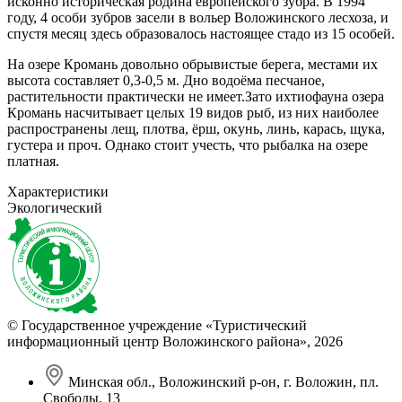
исконно историческая родина европейского зубра. В 1994
году, 4 особи зубров засели в вольер Воложинского лесхоза, и
спустя месяц здесь образовалось настоящее стадо из 15 особей.
На озере Кромань довольно обрывистые берега, местами их
высота составляет 0,3-0,5 м. Дно водоёма песчаное,
растительности практически не имеет.Зато ихтиофауна озера
Кромань насчитывает целых 19 видов рыб, из них наиболее
распространены лещ, плотва, ёрш, окунь, линь, карась, щука,
густера и проч. Однако стоит учесть, что рыбалка на озере
платная.
Характеристики
Экологический
© Государственное учреждение «Туристический
информационный центр Воложинского района»,
2026
Минская обл., Воложинский р-он, г. Воложин, пл.
Свободы, 13