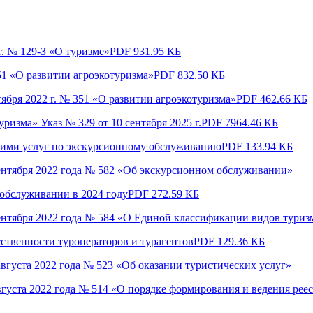
г. № 129-З «О туризме»
PDF
931.95 КБ
51 «О развитии агроэкотуризма»
PDF
832.50 КБ
ября 2022 г. № 351 «О развитии агроэкотуризма»
PDF
462.66 КБ
ризма» Указ № 329 от 10 сентября 2025 г.
PDF
7964.46 КБ
и ими услуг по экскурсионному обслуживанию
PDF
133.94 КБ
ентября 2022 года № 582 «Об экскурсионном обслуживании»
 обслуживании в 2024 году
PDF
272.59 КБ
ентября 2022 года № 584 «О Единой классификации видов туриз
тственности туроператоров и турагентов
PDF
129.36 КБ
вгуста 2022 года № 523 «Об оказании туристических услуг»
густа 2022 года № 514 «О порядке формирования и ведения реес